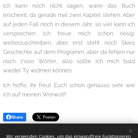
Ich kann noch nicht sagen, wann das Buch
erscheint, da gerade mal zwei Kapitel stehen. Aber
auf jeden Fall noch in diesem Jahr, so viel kann ich
versprechen. Ich freue mich schon riesig,
weiterzuschreiben, aber erst steht noch Skies
Geschichte auf dem Programm, aber da fehlen nur
noch 7'000 Wörter, also sollte ich mich bald
wieder Ty widmen können.
Ich hoffe, Ihr freut Euch schon genauso sehr wie
ich auf meinen Werwolf!
Share
Wir verwenden Cookies, um das einwandfreie Funktionieren