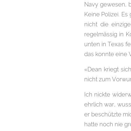
Navy gewesen, bi
Keine Polizei. E
nicht die einzi
regelmässig in K
unten in Texas f
das konnte eine W
«Dean kriegt sic
nicht zum Vorwur
Ich nickte widerw
ehrlich war, wuss
er beschützte mi
hatte noch nie g