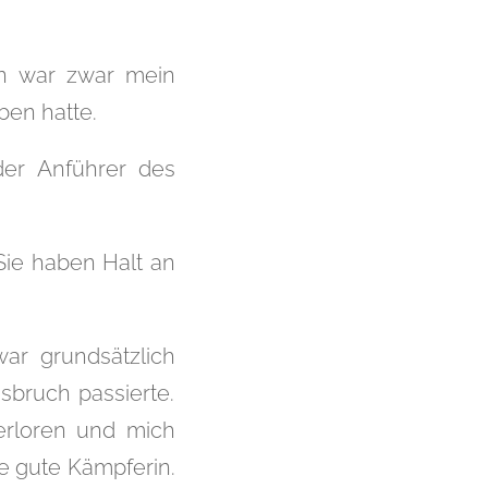
ean war zwar mein
ben hatte.
er Anführer des
Sie haben Halt an
ar grundsätzlich
sbruch passierte.
erloren und mich
ne gute Kämpferin.